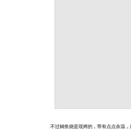
不过鲷鱼烧是现烤的，带有点点余温，