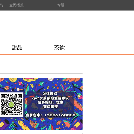
乌
全民播报
专题
甜品
茶饮