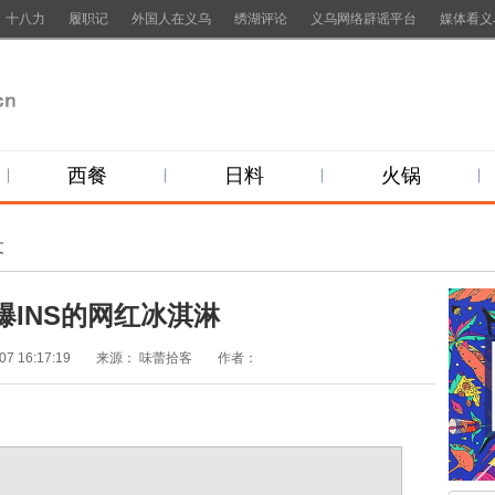
十八力
履职记
外国人在义乌
绣湖评论
义乌网络辟谣平台
媒体看义
西餐
日料
火锅
文
爆INS的网红冰淇淋
07 16:17:19
来源：
味蕾拾客
作者：