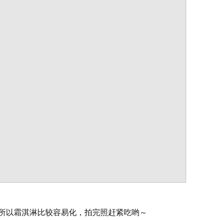
所以霜淇淋比较容易化，拍完照赶紧吃哟～