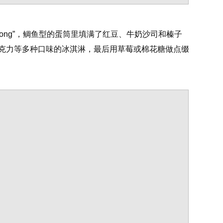
oong”，鲷鱼型的蛋筒里填满了红豆、牛奶沙司和榛子
克力等多种口味的冰淇淋，最后用草莓或棉花糖做点缀