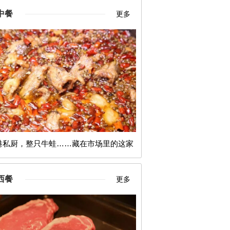
中餐
更多
港私厨，整只牛蛙……藏在市场里的这家
店真的一点不吝啬！
西餐
更多