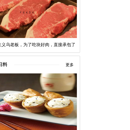
性义乌老板，为了吃块好肉，直接承包了
澳洲的整片牧场！
日料
更多